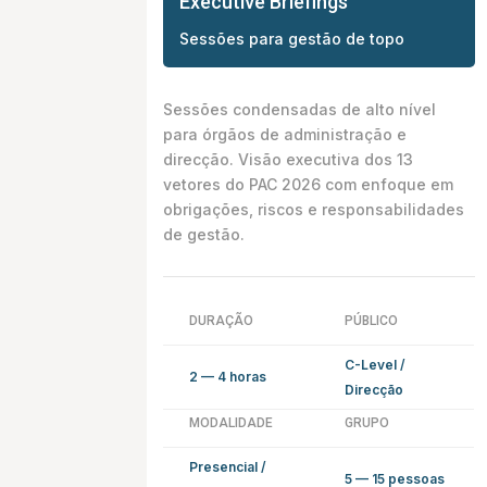
Executive Briefings
Sessões para gestão de topo
Sessões condensadas de alto nível
para órgãos de administração e
direcção. Visão executiva dos 13
vetores do PAC 2026 com enfoque em
obrigações, riscos e responsabilidades
de gestão.
DURAÇÃO
PÚBLICO
C-Level /
2 — 4 horas
Direcção
MODALIDADE
GRUPO
Presencial /
5 — 15 pessoas